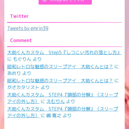
Twitter
Tweets by emrin39
Comment
大助くんカスタム Step5『しつこい汚れの落とし方』
に
もぐりん
より
昭和レトロな魅惑のスリープアイ 大助くんとは？
に
あめり
より
昭和レトロな魅惑のスリープアイ 大助くんとは？
に
がさカタリスト
より
大助くんカスタム STEP4『頭部の分解』（スリープ
アイの外し方）
に
えむりん
より
大助くんカスタム STEP4『頭部の分解』（スリープ
アイの外し方）
に
嶋 寛之
より