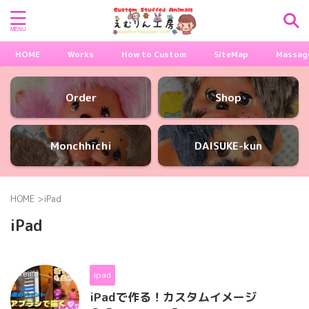
HOME
Works
How to Custom
SiteMap
Massag
Order
Shop
Monchhichi
DAISUKE-kun
HOME
>
iPad
iPad
ipad
iPadで作る！カスタムイメージ