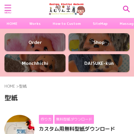
HOME
Works
How to Custom
SiteMap
Massag
Order
Shop
Monchhichi
DAISUKE-kun
HOME
>
型紙
型紙
作り方
無料型紙ダウンロード
カスタム用無料型紙ダウンロード