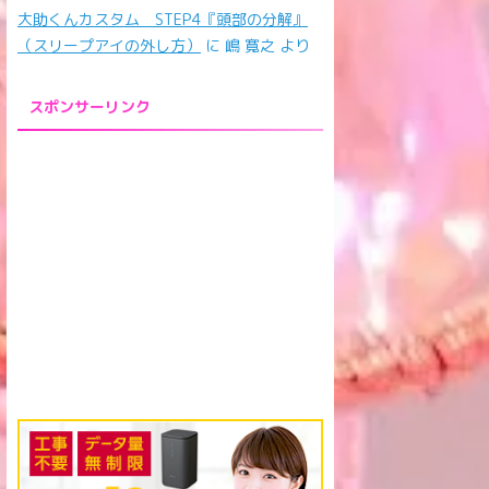
大助くんカスタム STEP4『頭部の分解』
（スリープアイの外し方）
に
嶋 寛之
より
スポンサーリンク