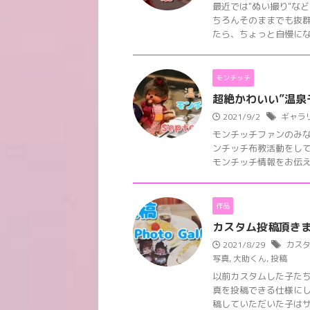
最近では"ぬい撮り"な
ちろんそのままでも抜
たら、ちょっと自慢になっ
モンチッチ
超絶かわいい”温泉
2021/9/2
ギャラ
モンチッチファンのみ
ンチッチ布教活動をし
モンチッチ情報をお伝えし
作品
カスタム投稿頂きま
2021/8/29
カス
写真
,
大助くん
,
投稿
以前カスタムした子たち
真を投稿できる仕様にし
稿していただいた子はサイ