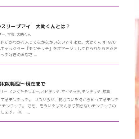
のスリープアイ 大助くんとは？
リー
,
写真
,
大助くん
何だかわかる人ってなかなかいないですよね。大助くんは1970
気キャラクター『モンチッチ』をオマージュして作られたおさるさ
チ好きのみなさ ...
昭和初期型〜現在まで
リー
,
くたくたモンキー
,
ベビチッチ
,
マイチッチ
,
モンチッチ
,
写真
てるモンチッチ。 いつからか、物心ついた時から知ってるモンチ
たモンチッチ。 でも、そういえばあんまり知らないモンチッチの
す。 ※一 ...