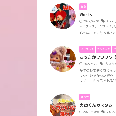
作品
Works
2022/4/30
Apple
マイチッチ
,
モンチッチ
,
作品集、その他作業を紹介
ベビチッチ
モンチッチ
作
あったかフワフワ
2022/1/2
カスタ
今年の冬も寒くなりそう
フワ生地で作った新作ベ
ィズニーキャラである"シェ
作り方
大助くんカスタム 
2021/10/6
カスタ