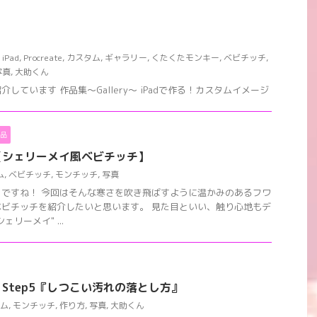
,
iPad
,
Procreate
,
カスタム
,
ギャラリー
,
くたくたモンキー
,
ベビチッチ
,
写真
,
大助くん
しています 作品集〜Gallery〜 iPadで作る！カスタムイメージ
品
【シェリーメイ風ベビチッチ】
ム
,
ベビチッチ
,
モンチッチ
,
写真
ですね！ 今回はそんな寒さを吹き飛ばすように温かみのあるフワ
ビチッチを紹介したいと思います。 見た目といい、触り心地もデ
リーメイ" ...
Step5『しつこい汚れの落とし方』
ム
,
モンチッチ
,
作り方
,
写真
,
大助くん