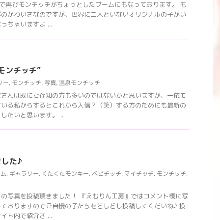
どで再びモンチッチがちょっとしたブームにもなっております。 も
群のかわいさなのですが、世界に二人といないオリジナルの子がい
ちゃいますよ ...
モンチッチ”
リー
,
モンチッチ
,
写真
,
温泉モンチッチ
なさんは既にご存知の方も多いのではないかと思いますが、一応モ
ている私からするとこれから入信？（笑）する方のためにも最新の
たいと思います。 ...
した♪
タム
,
ギャラリー
,
くたくたモンキー
,
ベビチッチ
,
マイチッチ
,
モンチッチ
,
の写真を投稿頂きました！ 『えむりん工房』ではコメント欄に写
ておりますのでご自慢の子たちをどしどし投稿してくだいね♪ 投
ト内で紹介さ ...