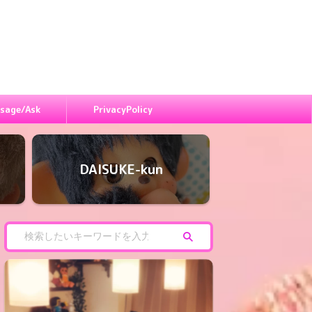
sage/Ask
PrivacyPolicy
DAISUKE-kun