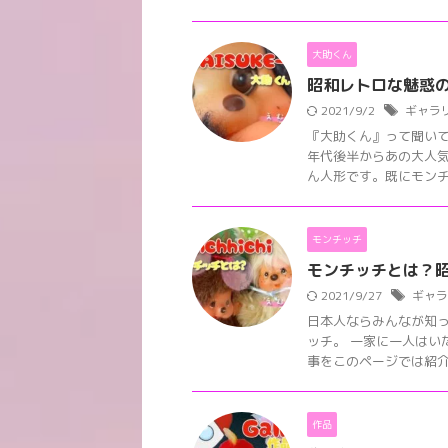
大助くん
昭和レトロな魅惑
2021/9/2
ギャラ
『大助くん』って聞いて
年代後半からあの大人
ん人形です。既にモンチッ
モンチッチ
モンチッチとは？
2021/9/27
ギャラ
日本人ならみんなが知っ
ッチ。 一家に一人はい
事をこのページでは紹介しま
作品