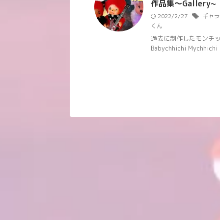
作品集〜Gallery~
2022/2/27
ギャラ
くん
過去に制作したモンチッチ
Babychhichi Mychhichi