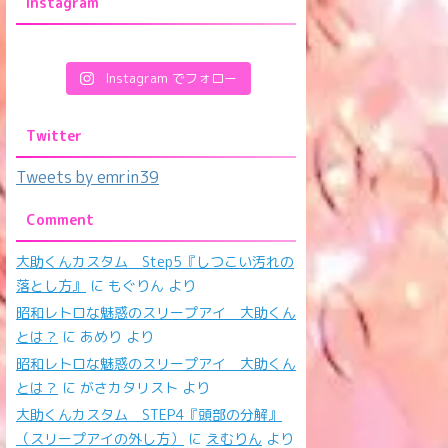
Instagram
Instagram でフォロー
Twitter
Tweets by emrin39
Comment
大助くんカスタム Step5『しつこい汚れの
落とし方』
に
もぐりん
より
昭和レトロな魅惑のスリープアイ 大助くん
とは？
に
あめり
より
昭和レトロな魅惑のスリープアイ 大助くん
とは？
に
がさカタリスト
より
大助くんカスタム STEP4『頭部の分解』
（スリープアイの外し方）
に
えむりん
より