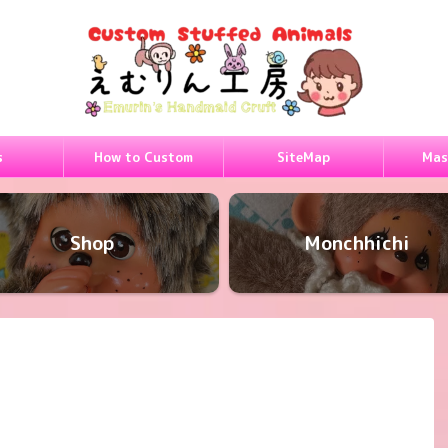
s
How to Custom
SiteMap
Mas
Shop
Monchhichi