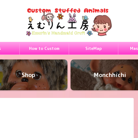
s
How to Custom
SiteMap
Mas
Shop
Monchhichi