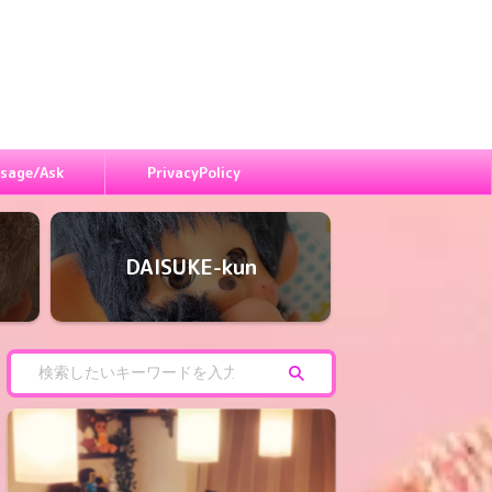
sage/Ask
PrivacyPolicy
DAISUKE-kun