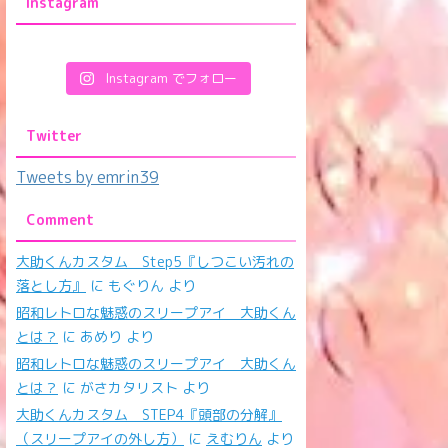
Instagram
Instagram でフォロー
Twitter
Tweets by emrin39
Comment
大助くんカスタム Step5『しつこい汚れの
落とし方』
に
もぐりん
より
昭和レトロな魅惑のスリープアイ 大助くん
とは？
に
あめり
より
昭和レトロな魅惑のスリープアイ 大助くん
とは？
に
がさカタリスト
より
大助くんカスタム STEP4『頭部の分解』
（スリープアイの外し方）
に
えむりん
より