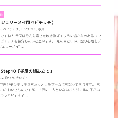
品
【シェリーメイ風ベビチッチ】
ム
,
ベビチッチ
,
モンチッチ
,
写真
ですね！ 今回はそんな寒さを吹き飛ばすように温かみのあるフワ
ビチッチを紹介したいと思います。 見た目といい、触り心地もデ
リーメイ" ...
Step10『手足の組み立て』
ム
,
作り方
,
大助くん
どで再びモンチッチがちょっとしたブームにもなっております。 も
群のかわいさなのですが、世界に二人といないオリジナルの子がい
ちゃいますよ ...