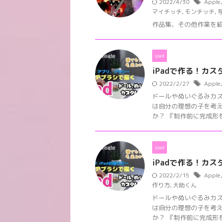
2022/4/30
Apple
マイチッチ
,
モンチッチ
,
作品集、その他作業を紹介
ipad
iPadで作る！カスタ
2022/2/27
Apple
ドールやぬいぐるみカ
は自分の理想の子を考
か？ 『制作前に完成形を
ipad
iPadで作る！カスタ
2022/2/15
Apple
作り方
,
大助くん
ドールやぬいぐるみカ
は自分の理想の子を考
か？ 『制作前に完成形を