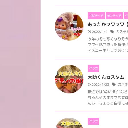
ベビチッチ
モンチッチ
作
あったかフワフワ
2022/1/2
カスタ
今年の冬も寒くなりそう
フワ生地で作った新作ベ
ィズニーキャラである"シェ
作り方
大助くんカスタム 
2022/1/23
カスタ
最近では"ぬい撮り"な
ちろんそのままでも抜
たら、ちょっと自慢になっ
作り方