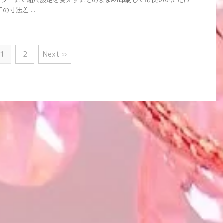
ターにて縮尺設定を変えずにそのままA4印刷してお使いいただけ
寸法差 ...
1
2
Next »